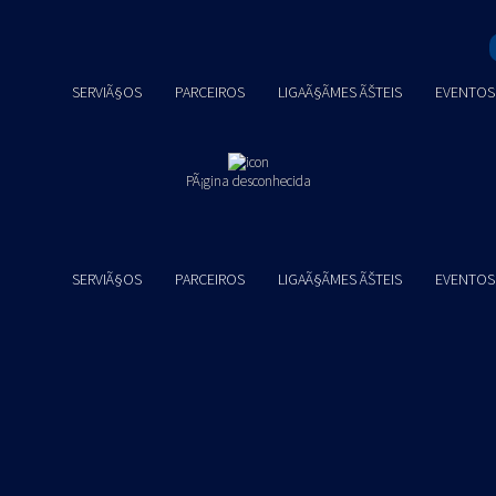
SERVIÃ§OS
PARCEIROS
LIGAÃ§ÃΜES ÃŠTEIS
EVENTOS
PÃ¡gina desconhecida
SERVIÃ§OS
PARCEIROS
LIGAÃ§ÃΜES ÃŠTEIS
EVENTOS